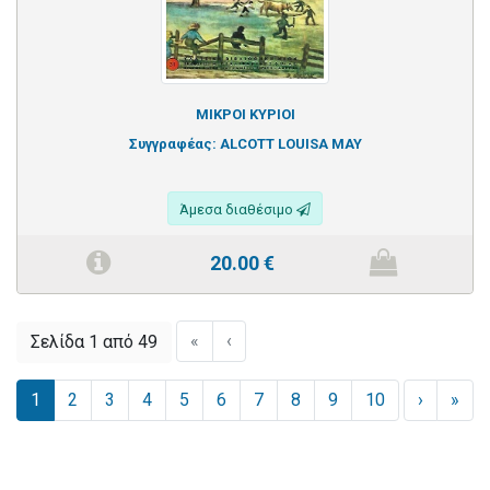
ΜΙΚΡΟΙ ΚΥΡΙΟΙ
Συγγραφέας:
ALCOTT LOUISA MAY
Άμεσα διαθέσιμο
20.00
€
«
‹
Σελίδα 1 από 49
1
2
3
4
5
6
7
8
9
10
›
»