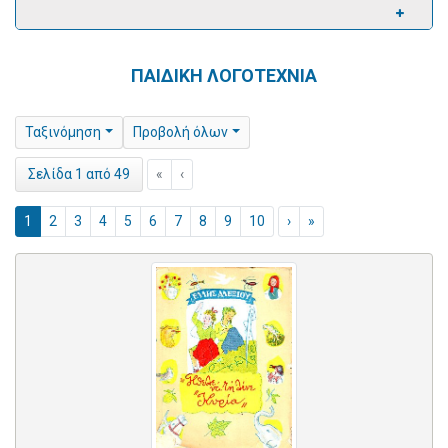
ΠΑΙΔΙΚΗ ΛΟΓΟΤΕΧΝΙΑ
Ταξινόμηση
Προβολή όλων
«
‹
Σελίδα 1 από 49
1
2
3
4
5
6
7
8
9
10
›
»