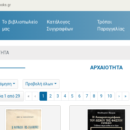
oks.gr
current)
Το βιβλιοπωλείο
Κατάλογος
Τρόποι
μας
Συγγραφέων
Παραγγελίας
ΤΗΤΑ
ΑΡΧΑΙΟΤΗΤΑ
νόμηση
Προβολή όλων
«
‹
1
2
3
4
5
6
7
8
9
10
›
»
δα 1 από 29