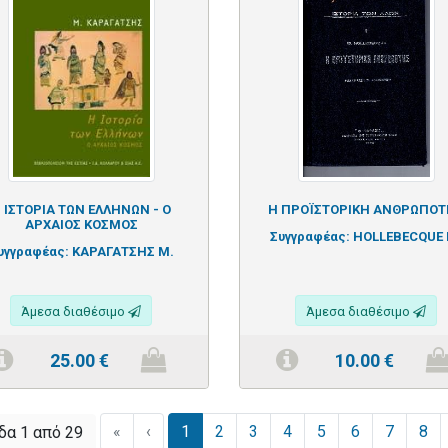
 ΙΣΤΟΡΙΑ ΤΩΝ ΕΛΛΗΝΩΝ - Ο
Η ΠΡΟΪΣΤΟΡΙΚΗ ΑΝΘΡΩΠΟ
ΑΡΧΑΙΟΣ ΚΟΣΜΟΣ
Συγγραφέας:
HOLLEBECQUE 
υγγραφέας:
ΚΑΡΑΓΑΤΣΗΣ Μ.
Άμεσα διαθέσιμο
Άμεσα διαθέσιμο
25.00
€
10.00
€
«
‹
1
2
3
4
5
6
7
8
δα 1 από 29