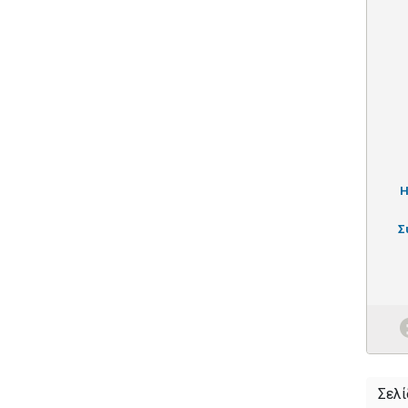
Η
Σ
Σελί