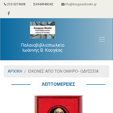
210 3219608
6944948242
info@kougeasbooks.gr
Παλαιοβιβλιοπωλείο
Ιωάννης Β. Κουγέας
ΑΡΧΙΚΗ
ΕΙΚΟΝΕΣ ΑΠΟ ΤΟΝ ΟΜΗΡΟ- ΟΔΥΣΣΕΙΑ
ΛΕΠΤΟΜΕΡΕΙΕΣ