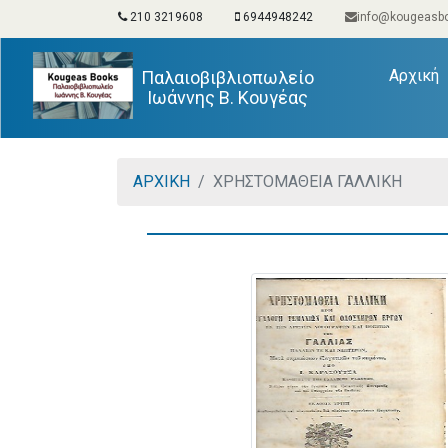
210 3219608
6944948242
info@kougeasbo
(
Αρχική
Παλαιοβιβλιοπωλείο
Ιωάννης Β. Κουγέας
ΑΡΧΙΚΗ
ΧΡΗΣΤΟΜΑΘΕΙΑ ΓΑΛΛΙΚΗ