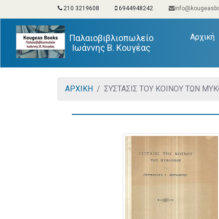
210 3219608
6944948242
info@kougeasbo
(
Αρχική
Παλαιοβιβλιοπωλείο
Ιωάννης Β. Κουγέας
ΑΡΧΙΚΗ
ΣΥΣΤΑΣΙΣ ΤΟΥ ΚΟΙΝΟΥ ΤΩΝ ΜΥ