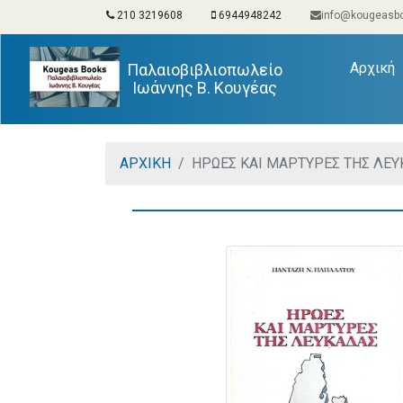
210 3219608
6944948242
info@kougeasbo
(
Αρχική
Παλαιοβιβλιοπωλείο
Ιωάννης Β. Κουγέας
ΑΡΧΙΚΗ
ΗΡΩΕΣ ΚΑΙ ΜΑΡΤΥΡΕΣ ΤΗΣ ΛΕ