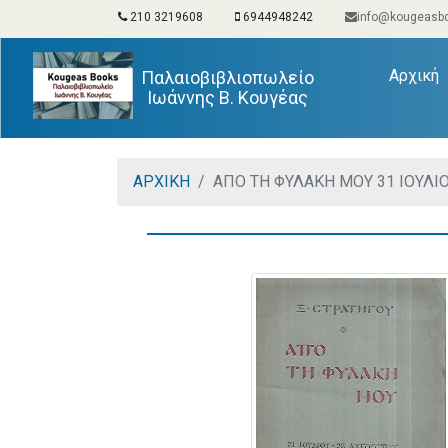
210 3219608
6944948242
info@kougeasbo
(
Αρχική
Παλαιοβιβλιοπωλείο
Ιωάννης Β. Κουγέας
ΑΡΧΙΚΗ
ΑΠΟ ΤΗ ΦΥΛΑΚΗ ΜΟΥ 31 ΙΟΥΛΙΟ