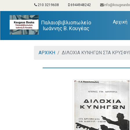
210 3219608
6944948242
info@kougeasbo
(
Αρχική
Παλαιοβιβλιοπωλείο
Ιωάννης Β. Κουγέας
ΑΡΧΙΚΗ
ΔΙΛΟΧΙΑ ΚΥΝΗΓΩΝ ΣΤΑ ΚΡΥΣΦΥ