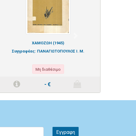
Next
ΧΑΜΟΖΩΗ (1945)
ΑΙ 
Συγγραφέας:
ΠΑΝΑΓΙΩΤΟΠΟΥΛΟΣ Ι. Μ.
Συγγραφέας:
-ΚΟΓΕΒΙΝΑ
Μη διαθέσιμο
-
€
Εγγραφη