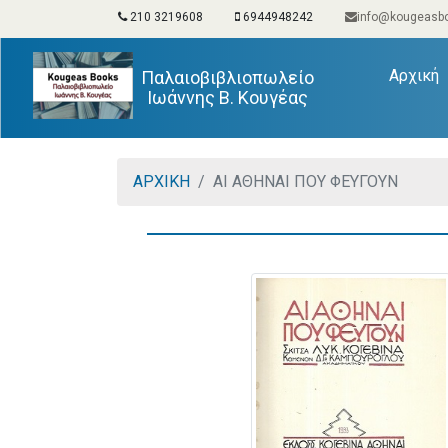
210 3219608
6944948242
info@kougeasbo
(
Αρχική
Παλαιοβιβλιοπωλείο
Ιωάννης Β. Κουγέας
ΑΡΧΙΚΗ
ΑΙ ΑΘΗΝΑΙ ΠΟΥ ΦΕΥΓΟΥΝ