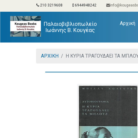
210 3219608
6944948242
info@kougeasbo
(
Αρχική
Παλαιοβιβλιοπωλείο
Ιωάννης Β. Κουγέας
ΑΡΧΙΚΗ
Η ΚΥΡΙΑ ΤΡΑΓΟΥΔΑΕΙ ΤΑ ΜΠΛΟΥ