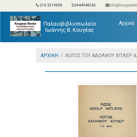
210 3219608
6944948242
info@kougeasbo
(
Αρχική
Παλαιοβιβλιοπωλείο
Ιωάννης Β. Κουγέας
ΑΡΧΙΚΗ
ΛΟΓΟΣ ΤΟΥ ΑΔΟΛΦΟΥ ΧΙΤΛΕΡ 4