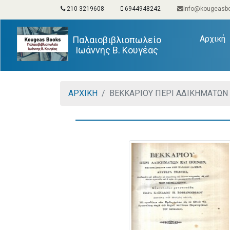
210 3219608
6944948242
info@kougeasbo
(
Αρχική
Παλαιοβιβλιοπωλείο
Ιωάννης Β. Κουγέας
ΑΡΧΙΚΗ
ΒΕΚΚΑΡΙΟΥ ΠΕΡΙ ΑΔΙΚΗΜΑΤΩΝ