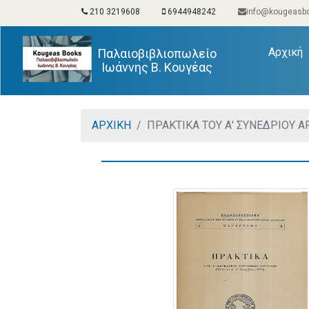
210 3219608
6944948242
info@kougeasbo
(
Αρχική
Παλαιοβιβλιοπωλείο
Ιωάννης Β. Κουγέας
ΑΡΧΙΚΗ
ΠΡΑΚΤΙΚΑ ΤΟΥ Α' ΣΥΝΕΔΡΙΟΥ 